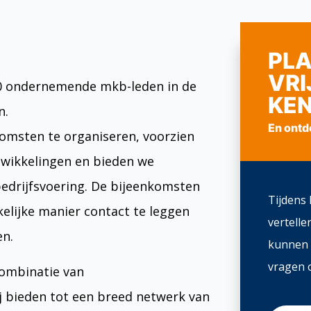
PLA
VRI
0 ondernemende mkb-leden in de
KE
n.
En ontd
omsten te organiseren, voorzien
twikkelingen en bieden we
edrijfsvoering. De bijeenkomsten
Tijdens 
elijke manier contact te leggen
vertelle
en.
kunnen 
vragen o
combinatie van
j bieden tot een breed netwerk van