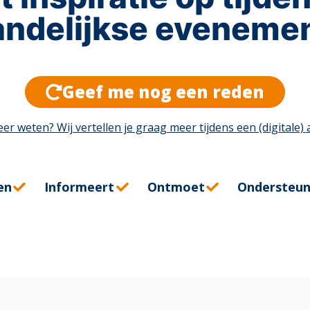
ndelijkse eveneme
ndelijkse eveneme
regionaal netwerk
regionaal netwerk
kennis
Geef me nog een reden
eer weten? Wij vertellen je graag meer tijdens een (digitale)
en
Informeert
Ontmoet
Ondersteun