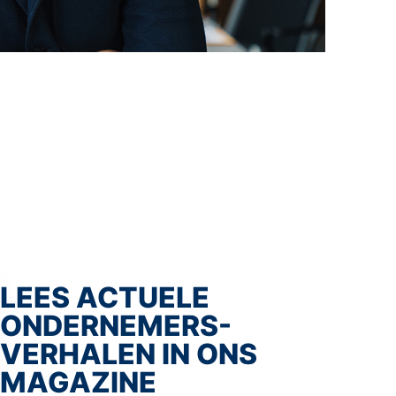
als
eers
rele
info
over
de
ontw
tren
en
LEES ACTUELE
kan
ONDERNEMERS-
in
VERHALEN IN ONS
de
MAGAZINE
regi