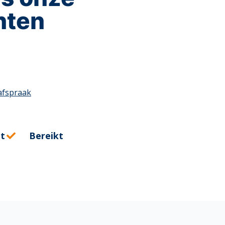
nten
nten
 afspraak
t
Bereikt