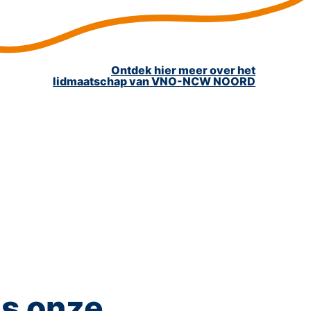
Ontdek hier meer over het
lidmaatschap van VNO-NCW NOORD
ssionele
ns onze
ns onze
 sterk
 sterk